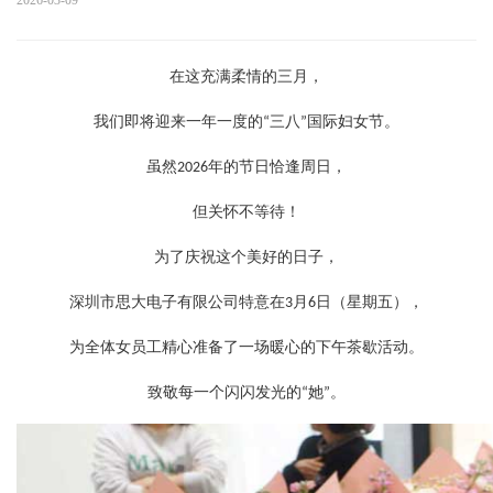
2026-03-09
在这充满柔情的三月，
我们即将迎来一年一度的
三八
国际妇女节。
“
”
虽然
年的节日恰逢周日，
2026
但关怀不等待！
为了庆祝这个美好的日子，
深圳市思大电子有限公司特意在
月
日（星期五），
3
6
为全体女员工精心准备了一场暖心的下午茶歇活动。
致敬每一个闪闪发光的
她
。
“
”