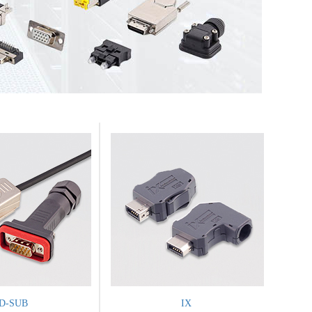
D-SUB
IX