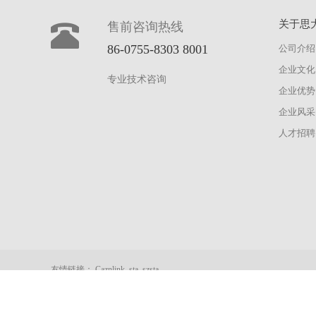
关于思
售前咨询热线
86-0755-8303 8001
公司介绍
企业文化
专业技术咨询
企业优势
企业风采
人才招聘
友情链接：
Caznlink
sta
szsta
Copyright © STA思大-元器件专业提供商! 版权所有 翻版必究
粤ICP备1