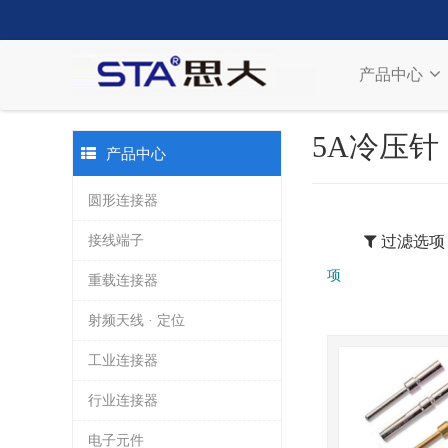
产品中心
5A冷压针
产品中心
圆形连接器
接线端子
过滤选项
项
重载连接器
射频天线 · 定位
工业连接器
行业连接器
电子元件